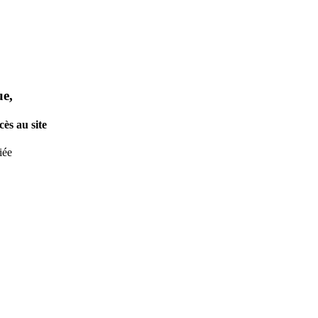
ue,
ès au site
iée