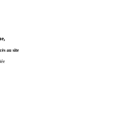
ue,
ès au site
iée