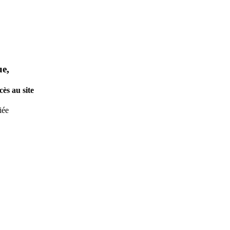
ue,
ès au site
iée