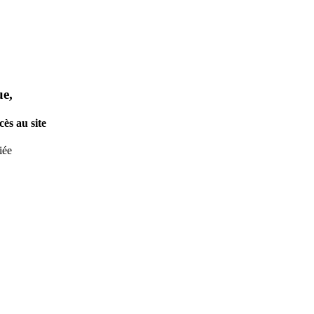
ue,
ès au site
iée