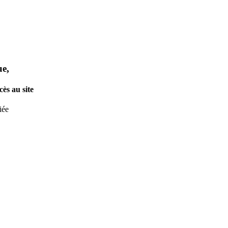
ue,
ès au site
iée