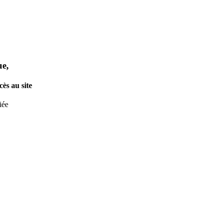
ue,
ès au site
iée