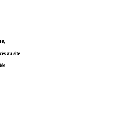
ue,
ès au site
iée