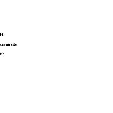
ue,
ès au site
iée