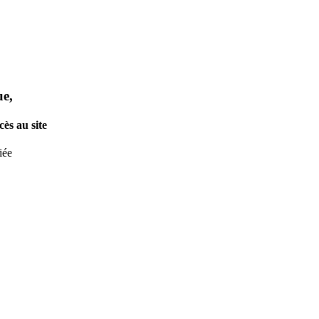
ue,
ès au site
iée